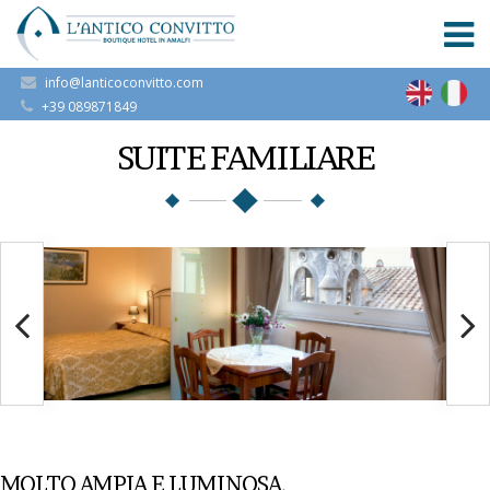
info@lanticoconvitto.com
+39 089871849
SUITE FAMILIARE
MOLTO AMPIA E LUMINOSA.