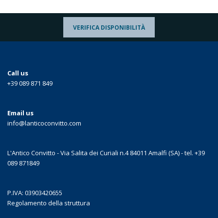
VERIFICA DISPONIBILITÀ
Call us
+39 089 871 849
Email us
info@lanticoconvitto.com
L'Antico Convitto - Via Salita dei Curiali n.4 84011 Amalfi (SA) - tel. +39
089 871849
P.IVA: 03903420655
Regolamento della struttura