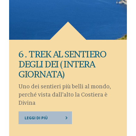
6 . TREK AL SENTIERO
DEGLI DEI (INTERA
GIORNATA)
Uno dei sentieri più belli al mondo,
perché vista dall’alto la Costiera è
Divina
LEGGI DI PIÙ