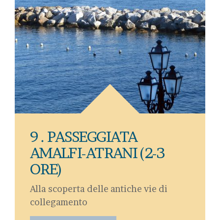
9 . PASSEGGIATA
AMALFI-ATRANI (2-3
ORE)
Alla scoperta delle antiche vie di
collegamento