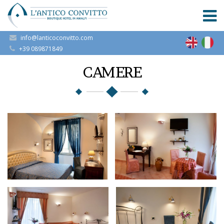
info@lanticoconvitto.com
+39 089871849
CAMERE